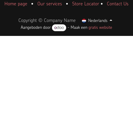
Home page
•
Our services
•
Store Locator
•
Contact Us
Copyright © Company Name
Nederlands
Aangeboden door
- Maak een
gratis website