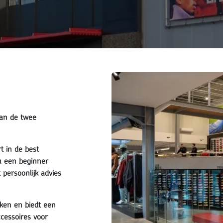
van de twee
t in de best
u een beginner
t persoonlijk advies
ken en biedt een
cessoires voor