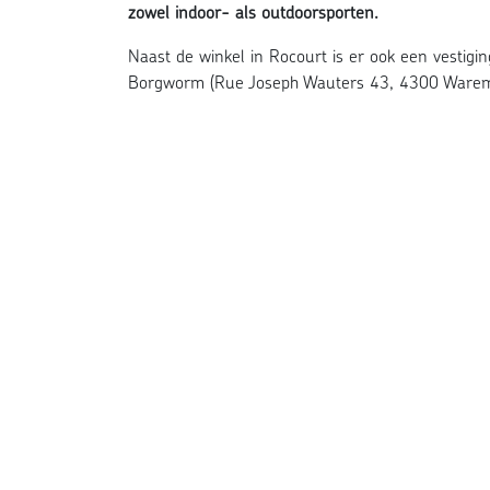
zowel indoor- als outdoorsporten.
Naast de winkel in Rocourt is er ook een vestigi
Borgworm (Rue Joseph Wauters 43, 4300 Ware
Contacteer SPOR
Bezoekadres
Rue de l'Arbre Courte Joie 382
4000 Rocourt
+32 (0)4 278 43 50
info@mjsport.be