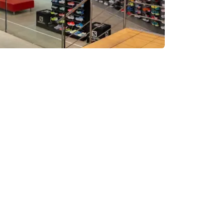
tra info
bshop
beschikbaar
tdek onze mogelijkheden rond
teamwear
!