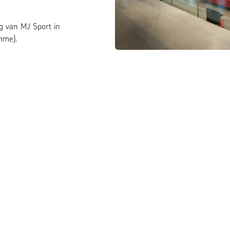
ng van MJ Sport in
mme).
T 2000 MJ SPORT
Openingstijden ​
Ex
We
Ma
09:30-18:00
Di
09:30-18:00
On
Wo
09:30-18:00
Do
09:30-18:00